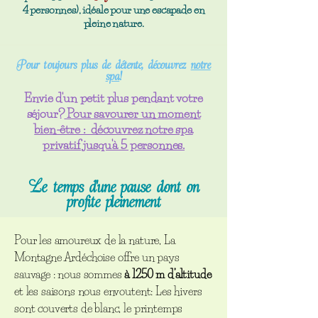
4 personnes), idéale pour une escapade en
pleine nature.
Pour toujours plus de détente, découvrez
notre
spa
!
Envie d'un petit plus pendant votre
séjour?
Pour savourer un moment
bien-être : découvrez notre spa
privatif jusqu'à 5 personnes.
Le temps d'une pause dont on
profite pleinement
Pour les amoureux de la nature, La
Montagne Ardéchoise offre un pays
sauvage : nous sommes
à 1250 m d’altitude
et les saisons nous envoutent: Les hivers
sont couverts de blanc, le printemps