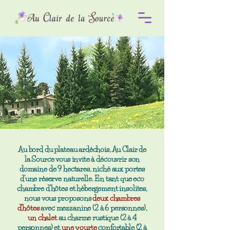
Au bord du
plateau ardéchois
, Au Clair de
la Source vous invite à découvrir son
domain
e de 9 hectares, niché aux portes
d’une réserve naturelle. En tant que eco
chambre d’hôtes et hébergement insolites,
nous vous proposons
deux chambres
d’hôtes
avec mezzanine
(2 à 6 personnes),
un chalet
au charme rustique
(2 à 4
personnes) et
une yourte
confortable
(2 à